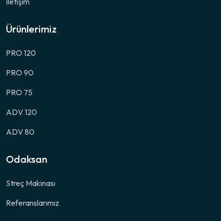
İletişim
Ürünlerimiz
PRO 120
PRO 90
PRO 75
ADV 120
ADV 80
Odaksan
Streç Makinası
Referanslarımız