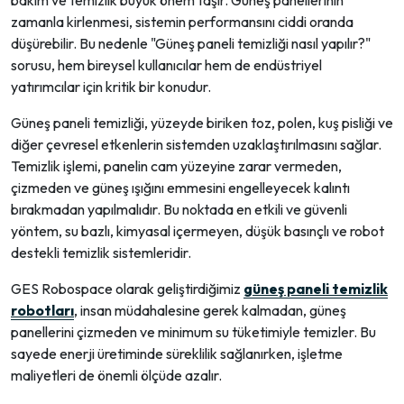
zamanla kirlenmesi, sistemin performansını ciddi oranda
düşürebilir. Bu nedenle "Güneş paneli temizliği nasıl yapılır?"
sorusu, hem bireysel kullanıcılar hem de endüstriyel
yatırımcılar için kritik bir konudur.
Güneş paneli temizliği, yüzeyde biriken toz, polen, kuş pisliği ve
diğer çevresel etkenlerin sistemden uzaklaştırılmasını sağlar.
Temizlik işlemi, panelin cam yüzeyine zarar vermeden,
çizmeden ve güneş ışığını emmesini engelleyecek kalıntı
bırakmadan yapılmalıdır. Bu noktada en etkili ve güvenli
yöntem, su bazlı, kimyasal içermeyen, düşük basınçlı ve robot
destekli temizlik sistemleridir.
GES Robospace olarak geliştirdiğimiz
güneş paneli temizlik
robotları
, insan müdahalesine gerek kalmadan, güneş
panellerini çizmeden ve minimum su tüketimiyle temizler. Bu
sayede enerji üretiminde süreklilik sağlanırken, işletme
maliyetleri de önemli ölçüde azalır.