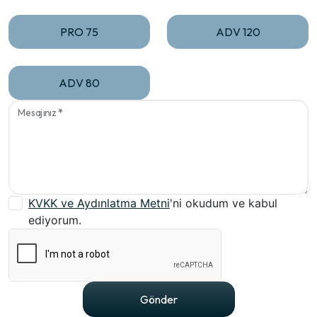
PRO 75
ADV 120
ADV 80
Mesajınız
*
KVKK ve Aydınlatma Metni
'ni okudum ve kabul
ediyorum.
Gönder