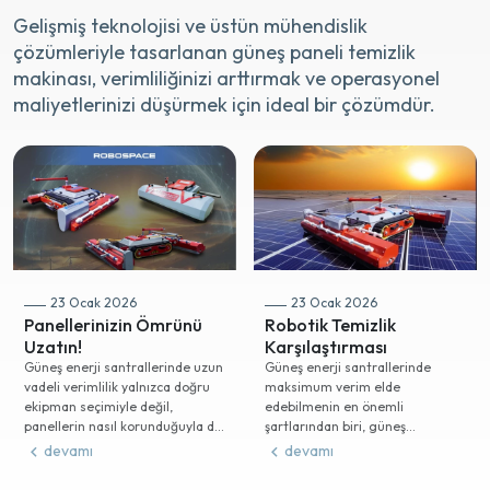
Gelişmiş teknolojisi ve üstün mühendislik
çözümleriyle tasarlanan güneş paneli temizlik
makinası, verimliliğinizi arttırmak ve operasyonel
maliyetlerinizi düşürmek için ideal bir çözümdür.
Güneş Paneli
GES Temizleme
Temizliğinde İnsan
Robotları ile Güneş
Gücüyle Temizlik ile
23 Ocak 2026
23 Ocak 2026
Panellerinizin Ömrünü
Robotik Temizlik
Uzatın!
Karşılaştırması
Güneş enerji santrallerinde uzun
Güneş enerji santrallerinde
vadeli verimlilik yalnızca doğru
maksimum verim elde
ekipman seçimiyle değil,
edebilmenin en önemli
panellerin nasıl korunduğuyla da
şartlarından biri, güneş
doğrudan ilişkilidir. Güneş
panellerinin düzenli ve doğru
devamı
devamı
panelleri düzenli olarak
şekilde temizlenmesidir. Paneller
temizlenmediğinde enerj
üzerinde biriken toz, kir, kuş