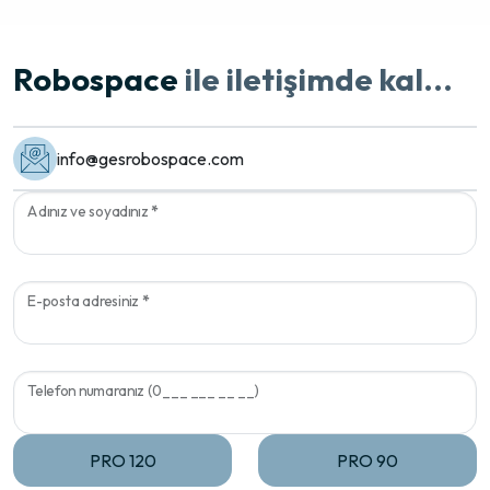
pisliği ve
Robospace
ile iletişimde kal...
info@gesrobospace.com
Adınız ve soyadınız
*
E-posta adresiniz
*
Telefon numaranız (0___ ___ __ __)
PRO 120
PRO 90