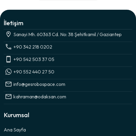
İletişim
Sanayi Mh. 60363 Cd. No: 38 Şehitkamil / Gaziantep
+90 342 218 0202
+90 542 503 37 05
+90 552 440 27 50
info@gesrobospace.com
kahraman@odaksan.com
Kurumsal
Ana Sayfa