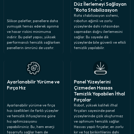
Düz İlerlemeyi Sağlayan
"Rota Stabilizasyon
Sistemi"
Rota stabilizasyon sistemi,
Silikon paletler, panellere daha
robotun eğimli ve zorlu
yumuşak temas ederek aşınma
yüzeylerde dahi rotasından
ve hasar riskini minimuma
sapmadan doğru ilerlemesini
indirir. Bu palet yapısı, yüksek
sağlar. Bu sayede dik
performanslı temizlik sağlarken
yüzeylerde bile güvenli ve etkili
panellerin ömrünü de uzatır.
temizlik yapılabilir.
Ayarlanabilir Yürüme ve
Panel Yüzeylerini
Fırça Hız
Çizmeden Hassas
Temizlik Yapabilen İthal
Fırçalar
Ayarlanabilir yürüme ve fırça
Robot, yüksek kaliteli ithal
hızı özellikleri ile farklı yüzeyler
fırçaları sayesinde panel
ve temizlik ihtiyaçlarına göre
yüzeylerinde çizik oluşturmaz
hız optimizasyonu
ve optimum temizlik sağlar.
yapabilirsiniz. Bu, hem enerji
Hassas yapılı fırçalar, en zorlu
tasarrufu sağlar hem de
kir ve toz birikintilerini dahi