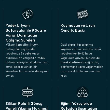
Yedek Lityum
Kaymayan ve Uzun
Bataryalar ile 9 Saate
Ömürlü Baskı
Varan Durmadan
Çalışma Süreleri
Yüksek kapasiteli lityum
Özel olarak tasarlanmış
bataryalar sayesinde
kaymaz ve uzun ömürlü baskı,
robotunuz 9 saate kadar
robotun her türlü hava
durmaksızın çalışabilir. Yedek
koşulunda güvenli bir şekilde
batarya opsiyonuyla daha uzun
hareket etmesini sağlar. Bu,
süreli operasyonlar için
performans kaybı yaşanmadan
kesintisiz bir temizlik deneyimi
uzun süreli kullanımı mümkün
sunar.
kılar.
Silikon Paletli Güneş
Eğimli Yüzeylerde
Paneli Yıkama Makinesi
Rotadan Şaşmadan