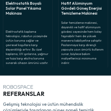
Elektrostatik Boyalı
Hafif Alüminyum
Solar Panel Yıkama
Gövdeli Güneş Enerjisi
Makinası
Temizleme Makinesi
Solar temizleme makinesi,
dayanıklı ve hafif alüminyum
Elektrostatik kaplama
gövdesi sayesinde hem kolay
teknolojisi, robotun yüzeyinde
taşınabilir hem de yüksek
üstün koruma sağlar ve
manevra kabiliyetine sahiptir.
çevresel koşullara karşı
Paslanmaya karşı dirençli
dayanıklılığı artırır. Bu özel
yapısıyla uzun ömürlü kullanım
kaplama, UV ışınlarına, yağmur
sunar, böylece bakım
ve toza karşı ekstra koruma
maliyetlerinizi minimuma
sunarak cihazın ömrünü uzatır.
indirir.
ROBOSPACE
REFERANSLAR
Gelişmiş teknolojisi ve üstün mühendislik
çözümleriyle tasarlanan güneş paneli temizlik