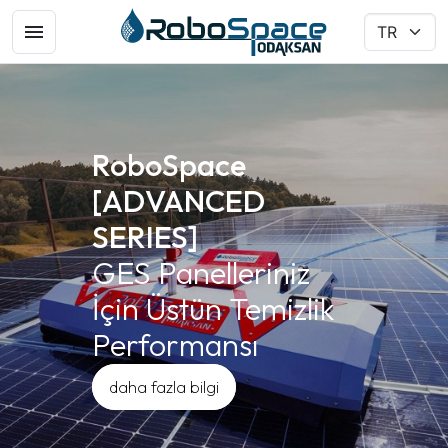
RoboSpace
[ADVANCED
SERIES]
GES Panelleriniz
İçin Üstün Temizlik
Performansı
daha fazla bilgi