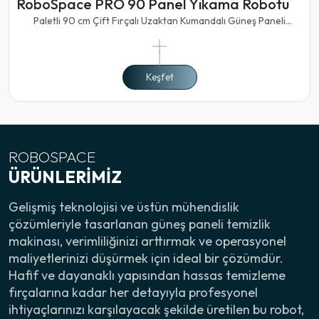
RoboSpace PRO 90 Panel Yıkama Robotu
Paletli 90 cm Çift Fırçalı Uzaktan Kumandalı Güneş Paneli
Yıkama Robotu Öne Çıkan Özellikler Hafif Alüminyum Gövde
Elektrostatik Boya 25cm Aralığa Kadar Panelden Panele
Geçişlere Uygun Mekanik Y
Keşfet
ROBOSPACE
ÜRÜNLERIMIZ
Gelişmiş teknolojisi ve üstün mühendislik
çözümleriyle tasarlanan güneş paneli temizlik
makinası, verimliliğinizi arttırmak ve operasyonel
maliyetlerinizi düşürmek için ideal bir çözümdür.
Hafif ve dayanaklı yapısından hassas temizleme
fırçalarına kadar her detayıyla profesyonel
ihtiyaçlarınızı karşılayacak şekilde üretilen bu robot,